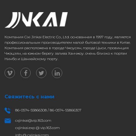
Компания Cixi Jinkai Electric Co., Ltd. основанная в 1997 году, является
профессиональным производителем малой бытовой техники в Китае.
Компания расположена в городе Чжоусян, городе Цыси, провинция
Чжэцзян, на южном берегу залива Ханчжоу. очень близко к портам
Нинбо и Шанхайскому порту.
Свяжитесь с нами
86-0574-55866308 / 86-0574-55866307
cxjinkai@vip.163.com
cxjinkai.exp @ vip.163.com
info @ cxjinkai.com