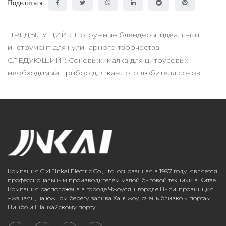
Поделиться:
ПРЕДЫДУЩИЙ：Погружные блендеры: идеальный
инструмент для кулинарного творчества
СЛЕДУЮЩИЙ：Соковыжималка для цитрусовых:
необходимый прибор для каждого любителя соков
Компания Cixi Jinkai Electric Co., Ltd. основанная в 1997 году, является
профессиональным производителем малой бытовой техники в Китае.
Компания расположена в городе Чжоусян, городе Цыси, провинция
Чжэцзян, на южном берегу залива Ханчжоу. очень близко к портам
Нинбо и Шанхайскому порту.