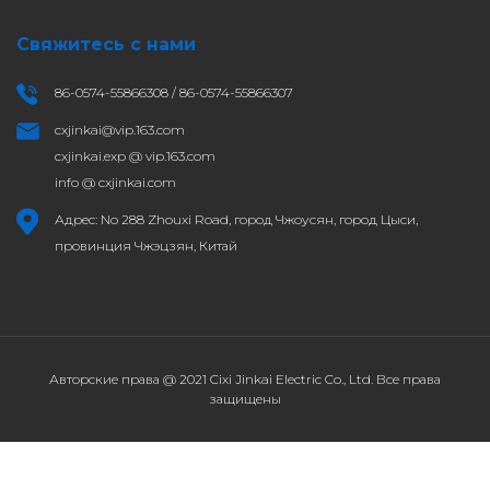
Свяжитесь с нами
86-0574-55866308 / 86-0574-55866307
cxjinkai@vip.163.com
cxjinkai.exp @ vip.163.com
info @ cxjinkai.com
Адрес: No 288 Zhouxi Road, город Чжоусян, город Цыси,
провинция Чжэцзян, Китай
Авторские права @ 2021 Cixi Jinkai Electric Co., Ltd. Все права
защищены