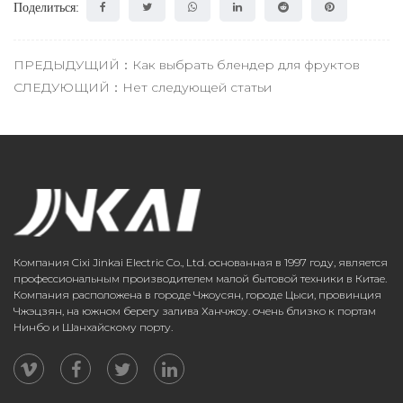
Поделиться:
ПРЕДЫДУЩИЙ：Как выбрать блендер для фруктов
СЛЕДУЮЩИЙ：Нет следующей статьи
Компания Cixi Jinkai Electric Co., Ltd. основанная в 1997 году, является
профессиональным производителем малой бытовой техники в Китае.
Компания расположена в городе Чжоусян, городе Цыси, провинция
Чжэцзян, на южном берегу залива Ханчжоу. очень близко к портам
Нинбо и Шанхайскому порту.