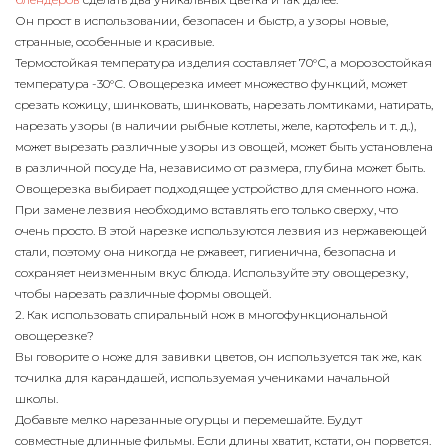
Он прост в использовании, безопасен и быстр, а узоры новые,
странные, особенные и красивые.
Термостойкая температура изделия составляет 70°С, а морозостойкая
температура -30°С. Овощерезка имеет множество функций, может
срезать кожицу, шинковать, шинковать, нарезать ломтиками, натирать,
нарезать узоры (в наличии рыбные котлеты, желе, картофель и т. д.),
может вырезать различные узоры из овощей, может быть установлена
​​в различной посуде На, независимо от размера, глубина может быть.
Овощерезка выбирает подходящее устройство для сменного ножа.
При замене лезвия необходимо вставлять его только сверху, что
очень просто. В этой нарезке используются лезвия из нержавеющей
стали, поэтому она никогда не ржавеет, гигиенична, безопасна и
сохраняет неизменным вкус блюда. Используйте эту овощерезку,
чтобы нарезать различные формы овощей.
2. Как использовать спиральный нож в многофункциональной
овощерезке?
Вы говорите о ноже для завивки цветов, он используется так же, как
точилка для карандашей, используемая учениками начальной
школы.
Добавьте мелко нарезанные огурцы и перемешайте. Будут
совместные длинные фильмы. Если длины хватит, кстати, он порвется.