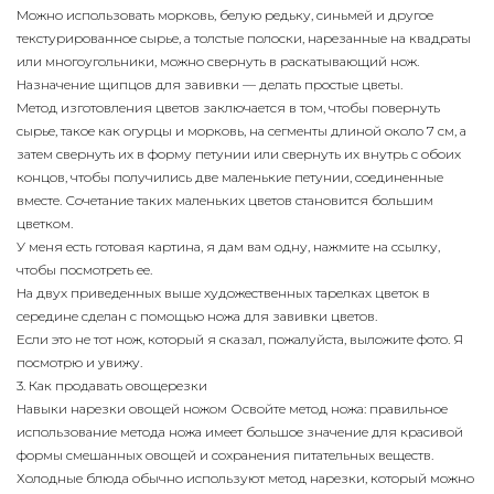
Можно использовать морковь, белую редьку, синьмей и другое
текстурированное сырье, а толстые полоски, нарезанные на квадраты
или многоугольники, можно свернуть в раскатывающий нож.
Назначение щипцов для завивки — делать простые цветы.
Метод изготовления цветов заключается в том, чтобы повернуть
сырье, такое как огурцы и морковь, на сегменты длиной около 7 см, а
затем свернуть их в форму петунии или свернуть их внутрь с обоих
концов, чтобы получились две маленькие петунии, соединенные
вместе. Сочетание таких маленьких цветов становится большим
цветком.
У меня есть готовая картина, я дам вам одну, нажмите на ссылку,
чтобы посмотреть ее.
На двух приведенных выше художественных тарелках цветок в
середине сделан с помощью ножа для завивки цветов.
Если это не тот нож, который я сказал, пожалуйста, выложите фото. Я
посмотрю и увижу.
3. Как продавать овощерезки
Навыки нарезки овощей ножом Освойте метод ножа: правильное
использование метода ножа имеет большое значение для красивой
формы смешанных овощей и сохранения питательных веществ.
Холодные блюда обычно используют метод нарезки, который можно