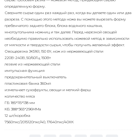
определенную форму.
Сверните сырье один раз каждый раз, когда вы делаете один или два
разреза. С помощью этого метода ножа вы можете вырезать форму
гребенчатого заднего блока, блока водяного каштана,
многоугольника ножниц и так далее. Перед нарезкой овощей
необходимо правильно использовать ножевой метод в зависимости
от мягкости и твердости сырья, чтобы получить желаемый эффект.
Овощерезка JK5161, 150 Вт, нож из нержавеющей стали
220В-240В, 50/60Гц, 150Вт
лезвие из нержавеющей стали
импульсная функция
предохранительный выключатель
пластиковая банка 360мл
измельчает сухофрукты, овощи и мелкий фарш
количество мяса
ГБ: 185*115*138 мм
КБ: 388*365*296ММа
12 шт/коробка
7560пкс/2015120пкс/40, 17640пкс/40ХК