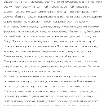
разделить на прямую резку, резку с нажимом, резку с вытягиванием,
резку пилой, резку гильотиной и резку варочной панелью в
зависимости от метода применения ножа. Для прямой резки нож
должен быть направлен вертикально вниз, левая рука крепко держит
сырье, правая рука держит нож, и нож режет один за другим.
Этот метод ножа подходит для хрустящих корнеплодов или свежих
фруктов, таких как редис, капуста, картофель, яблоки и т. д. Это один
из наиболее часто используемых ножевых методов для холодных
блюд. Толкающая нарезка для ингредиентов с рыхлой текстурой.
Нож должен опускаться вертикально. При резке нож толкают сзади
вперед, и основное внимание уделяется заднему концу ножа.
Вытягивание, подходит для сырья с высокой прочностью.
При резке нож располагается перпендикулярно сырью, тяните его
спереди назад и ориентируйтесь на передний конец ножа. Пиление,
подходит для толстого и жесткого сырья.
Если метод вытягивания и толкания ножа непрерывен, его можно
резать взад и вперед, как пилу, толкая и вытягивая. Гильотинная
резка, подходит для резки хрящевых и скользких материалов.
Сосредоточьтесь на переднем и заднем концах ножа, одной рукой
держите рукоять, другой надавливайте на заднюю часть ножа и
попеременно прикладывайте усилие обеими руками, чтобы срезать
сырье. Гробовая резка — ножевой метод, придающий сырью