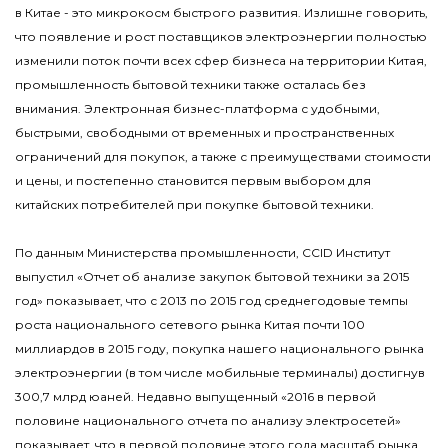
в Китае - это микрокосм быстрого развития. Излишне говорить,
что появление и рост поставщиков электроэнергии полностью
изменили поток почти всех сфер бизнеса на территории Китая,
промышленность бытовой техники также осталась без
внимания. Электронная бизнес-платформа с удобными,
быстрыми, свободными от временных и пространственных
ограничений для покупок, а также с преимуществами стоимости
и цены, и постепенно становится первым выбором для
китайских потребителей при покупке бытовой техники.
По данным Министерства промышленности, CCID Институт
выпустил «Отчет об анализе закупок бытовой техники за 2015
год» показывает, что с 2013 по 2015 год среднегодовые темпы
роста национального сетевого рынка Китая почти 100
миллиардов в 2015 году, покупка нашего национального рынка
электроэнергии (в том числе мобильные терминалы) достигнув
300,7 млрд юаней. Недавно выпущенный «2016 в первой
половине национального отчета по анализу электросетей»
показывает, что в первой половине этого года масштаб рынка