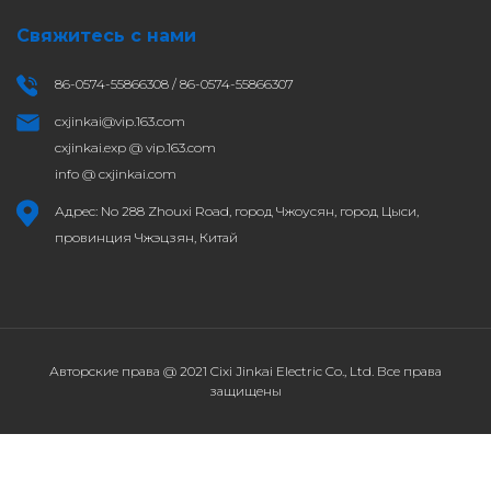
Свяжитесь с нами
86-0574-55866308 / 86-0574-55866307
cxjinkai@vip.163.com
cxjinkai.exp @ vip.163.com
info @ cxjinkai.com
Адрес: No 288 Zhouxi Road, город Чжоусян, город Цыси,
провинция Чжэцзян, Китай
Авторские права @ 2021 Cixi Jinkai Electric Co., Ltd. Все права
защищены