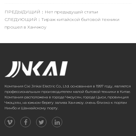
ПРЕДЫДУЩИЙ：Нет предыдущей статьи
СЛЕДУЮЩИЙ：Тираж китайской бытовой техники
прошел в Ханчжоу
Компания Cixi Jinkai Electric Co., Ltd. основанная в 1997 году, является
профессиональным производителем малой бытовой техники в Китае.
Компания расположена в городе Чжоусян, городе Цыси, провинция
Чжэцзян, на южном берегу залива Ханчжоу. очень близко к портам
Нинбо и Шанхайскому порту.