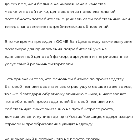
до сих пор, Али больше не низкая цена в качестве
маркетинговой точки, цена является привлекательной,
потребность потребителей оценивать свои собственные. Али
теперь направление потребительских обновлений.
В то же время президент GOME Ван Цзюньчжоу также выпустил
позавчера для привлечения потребителей уже не
единственный ценовой фактор, а аргумент интегрированных
услуг самой розничной торговли.
Есть признаки того, что основной бизнес по производству
бытовой техники осознает свою растущую мощь в то же время,
только благодаря обратному влиянию рынка, и направляет
потребителей, производителей бытовой техники и их
собственную синхронизацию на путь быстрого роста,
домашние сети. купить торт для Yuezuo Yue Large, модернизация
отрасли и преобразование увидят надежду.
Рациональный шоппинг - это не просто слоган